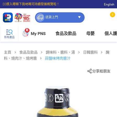
☝🏼㩒入嚟睇下我哋嘅可持續發展概覽啦！
English
⭐購物滿$399即享免費送貨；滿$100即可免費店取。
0
送貨上門
新
My PNS
食品及飲品
母嬰
個人護
所有產品
主頁
食品及飲品
調味料、醬料、湯
日韓醬料
醃
料、燒肉汁、燒烤醬
蒜鹽味烤肉醬汁
分享給朋友