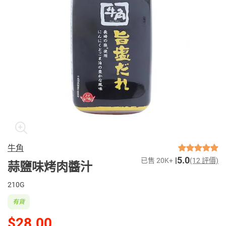
牛角
5.0
已售 20K+
(12 評價)
蒜鹽味烤肉醬汁
210G
有貨
$28.00