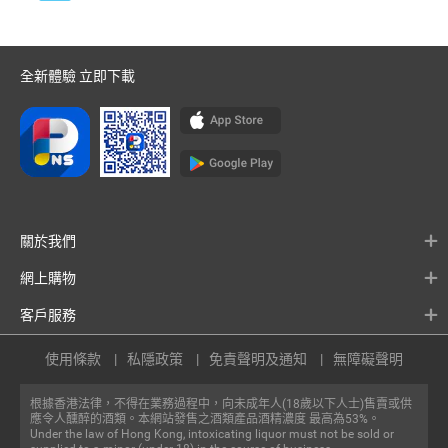
全新體驗 立即下載
關於我們
網上購物
客戶服務
使用條款
私隱政策
免責聲明及通知
無障礙聲明
根據香港法律，不得在業務過程中，向未成年人(18歲以下人士)售賣或供
應令人醺醉的酒類。本網站發售之酒類產品酒精濃度 最高為53%。
Under the law of Hong Kong, intoxicating liquor must not be sold or