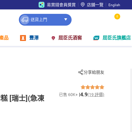
易賞錢會員獎賞
店舖一覽
English
0
送貨上門
產品
豐澤
屈臣氏酒窖
屈臣氏旗艦店
分享給朋友
4.9
已售 60K+
(19 評價)
 [瑞士](急凍