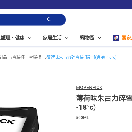
人護理、健康
家居生活
寵物區
獨家
甜品
雪糕杯、雪糕桶
薄荷味朱古力碎雪糕 [瑞士](急凍 -18°c)
MOVENPICK
薄荷味朱古力碎雪糕
-18°c)
500ML