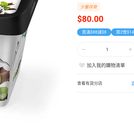
少量存貨
$80.00
買滿$88減$8
買2慳$1
加入我的購物清單
查看有貨分店