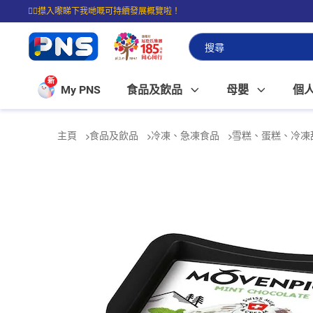
☝🏼㩒入嚟睇下我哋嘅可持續發展概覽啦！
⭐購物滿$399即享免費送貨；滿$100即可免費店取。
新
My PNS
食品及飲品
母嬰
個
主頁
食品及飲品
冷凍、急凍食品
雪糕、蛋糕、冷凍