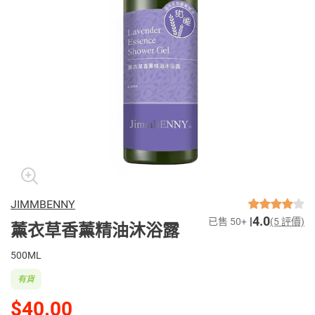
JIMMBENNY
4.0
已售 50+
(5 評價)
薰衣草香薰精油沐浴露
500ML
有貨
$40.00