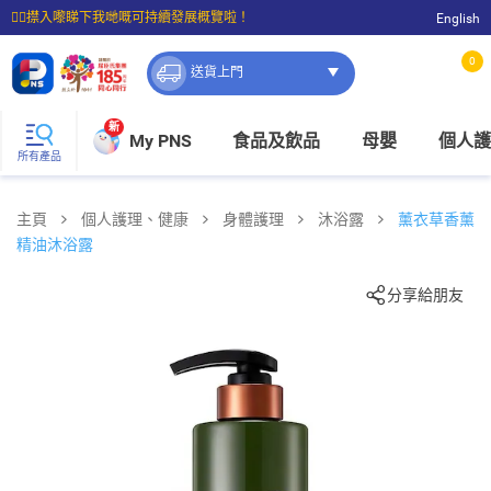
☝🏼㩒入嚟睇下我哋嘅可持續發展概覽啦！
English
⭐購物滿$399即享免費送貨；滿$100即可免費店取。
0
送貨上門
新
My PNS
食品及飲品
母嬰
個人護
所有產品
主頁
個人護理、健康
身體護理
沐浴露
薰衣草香薰
精油沐浴露
分享給朋友