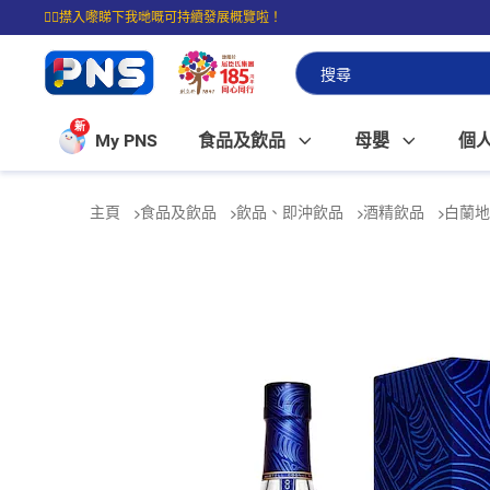
☝🏼㩒入嚟睇下我哋嘅可持續發展概覽啦！
⭐購物滿$399即享免費送貨；滿$100即可免費店取。
新
My PNS
食品及飲品
母嬰
個
主頁
食品及飲品
飲品、即沖飲品
酒精飲品
白蘭