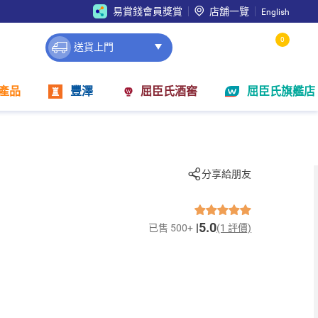
易賞錢會員獎賞
店舖一覽
English
0
送貨上門
產品
豐澤
屈臣氏酒窖
屈臣氏旗艦店
分享給朋友
5.0
已售 500+
(1 評價)