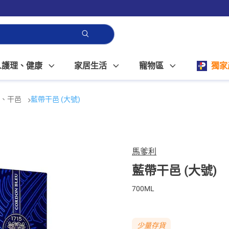
人護理、健康
家居生活
寵物區
獨家
地、干邑
藍帶干邑 (大號)
馬爹利
藍帶干邑 (大號)
700ML
少量存貨