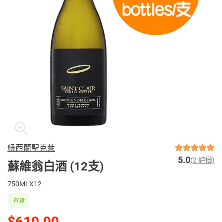
紐西蘭聖克萊
5.0
(2 評價)
蘇維翁白酒 (12支)
750MLX12
有貨
$610.00