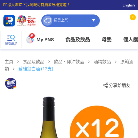
☝🏼㩒入嚟睇下我哋嘅可持續發展概覽啦！
English
⭐購物滿$399即享免費送貨；滿$100即可免費店取。
0
送貨上門
新
My PNS
食品及飲品
母嬰
個人護
所有產品
主頁
食品及飲品
飲品、即沖飲品
酒精飲品
原箱酒
類
蘇維翁白酒 (12支)
分享給朋友