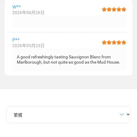
W**
2026年06月26日
P**
2026年05月23日
A good refreshingly tasting Sauvignon Blanc from
Marlborough, but not quite as good as the Mud House.