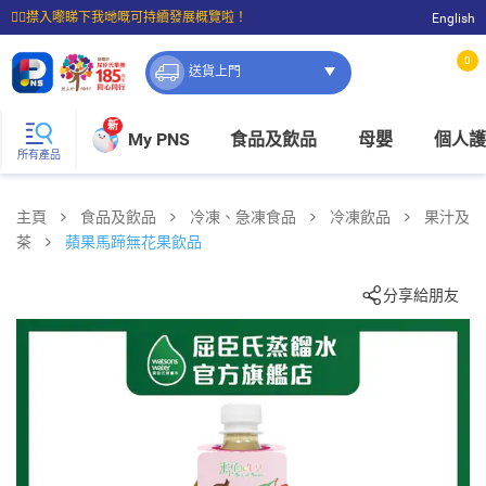
☝🏼㩒入嚟睇下我哋嘅可持續發展概覽啦！
English
⭐購物滿$399即享免費送貨；滿$100即可免費店取。
0
送貨上門
新
My PNS
食品及飲品
母嬰
個人護
所有產品
主頁
食品及飲品
冷凍、急凍食品
冷凍飲品
果汁及
茶
蘋果馬蹄無花果飲品
分享給朋友