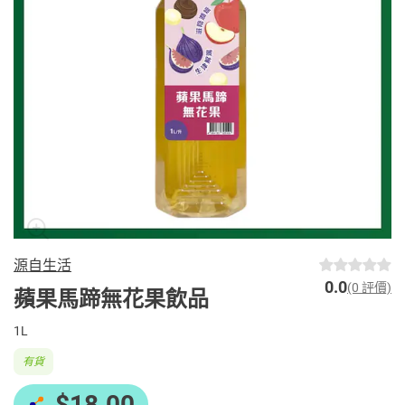
源自生活
0.0
(0 評價)
蘋果馬蹄無花果飲品
1L
有貨
$18.00