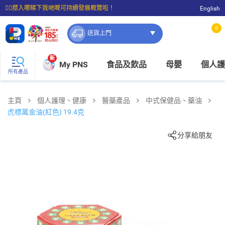
☝🏼㩒入嚟睇下我哋嘅可持續發展概覽啦！
English
⭐購物滿$399即享免費送貨；滿$100即可免費店取。
0
送貨上門
新
My PNS
食品及飲品
母嬰
個人護
所有產品
主頁
個人護理、健康
醫藥產品
中式保健品、藥油
虎標萬金油(紅色) 19.4克
分享給朋友