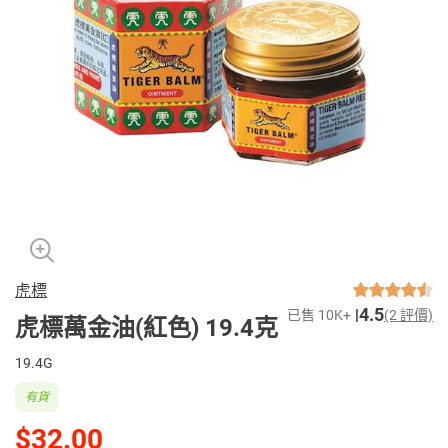
虎標
4.5
已售 10K+
(2 評價)
虎標萬金油(紅色) 19.4克
19.4G
有貨
$32.00