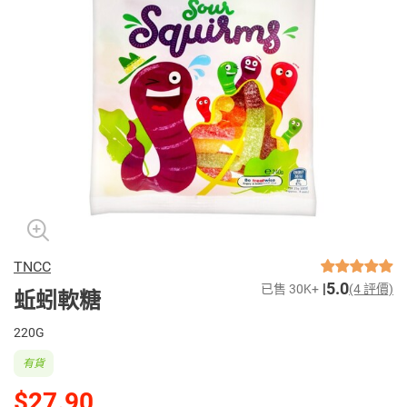
TNCC
5.0
已售 30K+
(4 評價)
蚯蚓軟糖
220G
有貨
$27.90