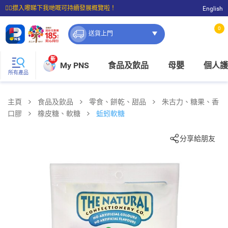
☝🏼㩒入嚟睇下我哋嘅可持續發展概覽啦！
English
⭐購物滿$399即享免費送貨；滿$100即可免費店取。
0
送貨上門
新
My PNS
食品及飲品
母嬰
個人護
所有產品
主頁
食品及飲品
零食、餅乾、甜品
朱古力、糖果、香
口膠
橡皮糖、軟糖
蚯蚓軟糖
分享給朋友