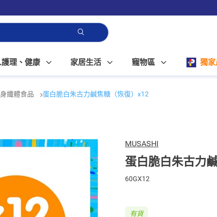
人護理、健康
家居生活
寵物區
獨家
瘦身纖體食品
蛋白脆白朱古力鹹焦糖（恢復）x12
MUSASHI
蛋白脆白朱古力鹹
60GX12
有貨