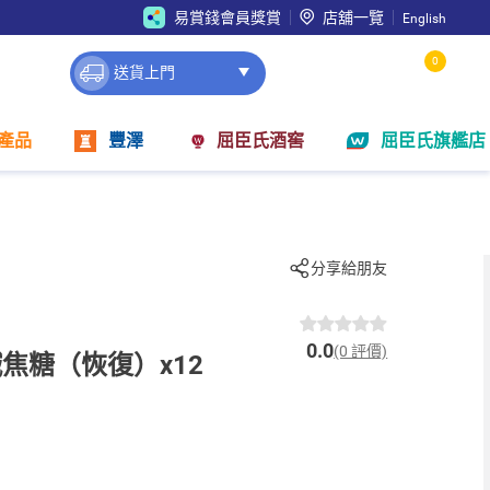
易賞錢會員獎賞
店舖一覽
English
0
送貨上門
產品
豐澤
屈臣氏酒窖
屈臣氏旗艦店
分享給朋友
0.0
(0 評價)
焦糖（恢復）x12