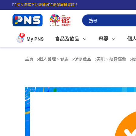
☝🏼㩒入嚟睇下我哋嘅可持續發展概覽啦！
⭐購物滿$399即享免費送貨；滿$100即可免費店取。
新
My PNS
食品及飲品
母嬰
個
主頁
個人護理、健康
保健產品
美肌、瘦身纖體