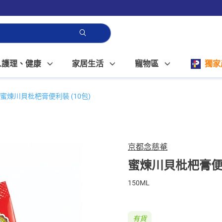
人護理、健康
家居生活
寵物區
獨家
蜜煉川貝枇杷膏便利裝 (10包)
京都念慈菴
蜜煉川貝枇杷膏便利
150ML
有貨