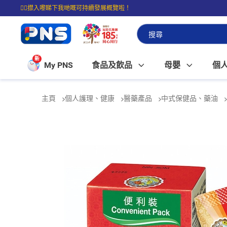
☝🏼㩒入嚟睇下我哋嘅可持續發展概覽啦！
⭐購物滿$399即享免費送貨；滿$100即可免費店取。
新
My PNS
食品及飲品
母嬰
個
主頁
個人護理、健康
醫藥產品
中式保健品、藥油