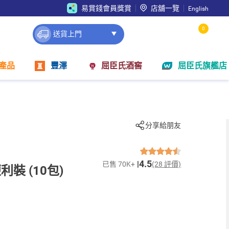
易賞錢會員獎賞
店舖一覽
English
0
送貨上門
產品
豐澤
屈臣氏酒窖
屈臣氏旗艦店
分享給朋友
4.5
已售 70K+
(28 評價)
裝 (10包)