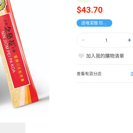
$43.70
送唯潔雅 珍寶紙手巾
加入我的購物清單
查看有貨分店