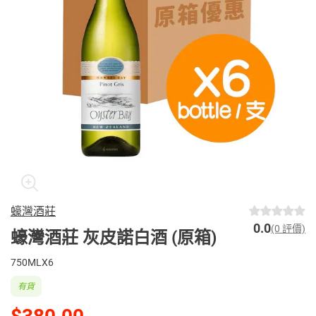
蠔灣酒莊
0.0
(0 評價)
蠔灣酒莊 灰皮諾白酒 (原箱)
750MLX6
有貨