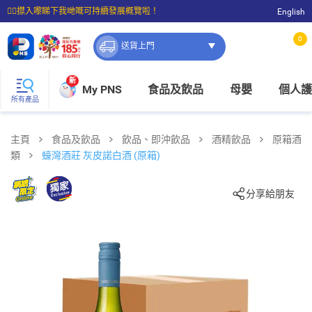
☝🏼㩒入嚟睇下我哋嘅可持續發展概覽啦！
English
⭐購物滿$399即享免費送貨；滿$100即可免費店取。
0
送貨上門
新
My PNS
食品及飲品
母嬰
個人護
所有產品
主頁
食品及飲品
飲品、即沖飲品
酒精飲品
原箱酒
類
蠔灣酒莊 灰皮諾白酒 (原箱)
分享給朋友