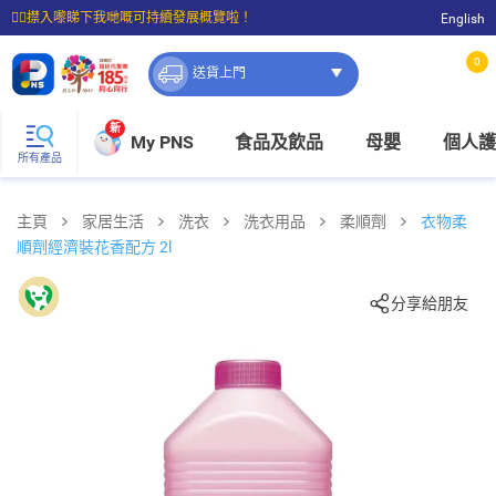
☝🏼㩒入嚟睇下我哋嘅可持續發展概覽啦！
English
⭐購物滿$399即享免費送貨；滿$100即可免費店取。
0
送貨上門
新
My PNS
食品及飲品
母嬰
個人護
所有產品
主頁
家居生活
洗衣
洗衣用品
柔順劑
衣物柔
順劑經濟裝花香配方 2l
分享給朋友