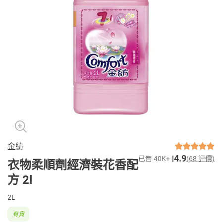
金紡
4.9
已售 40K+
(68 評價)
衣物柔順劑經濟裝花香配
方 2l
2L
有貨