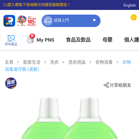
☝🏼㩒入嚟睇下我哋嘅可持續發展概覽啦！
English
⭐購物滿$399即享免費送貨；滿$100即可免費店取。
0
送貨上門
新
My PNS
食品及飲品
母嬰
個人護
所有產品
主頁
家居生活
洗衣
洗衣用品
衣物消毒
衣物
消毒液孖裝 (清新)
分享給朋友