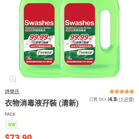
詩樂氏
4.8
已售 5K+
(15 評價)
衣物消毒液孖裝 (清新)
PACK
有貨
$73.90