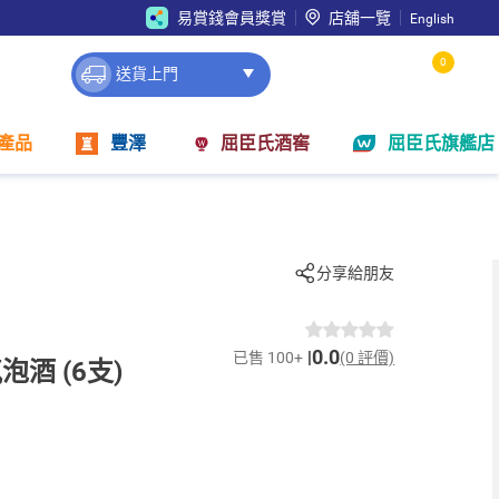
易賞錢會員獎賞
店舖一覽
English
0
送貨上門
產品
豐澤
屈臣氏酒窖
屈臣氏旗艦店
分享給朋友
0.0
已售 100+
(0 評價)
酒 (6支)