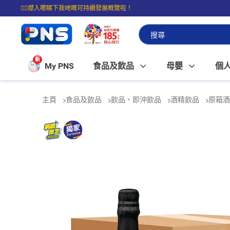
☝🏼㩒入嚟睇下我哋嘅可持續發展概覽啦！
⭐購物滿$399即享免費送貨；滿$100即可免費店取。
新
My PNS
食品及飲品
母嬰
個
主頁
食品及飲品
飲品、即沖飲品
酒精飲品
原箱