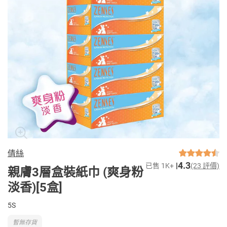
倩絲
4.3
已售 1K+
(23 評價)
親膚3層盒裝紙巾 (爽身粉
淡香)[5盒]
5S
暫無存貨