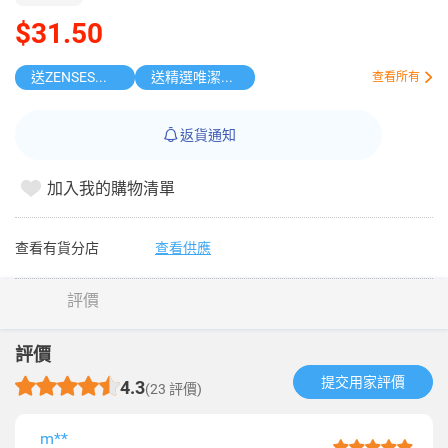
$31.50
送ZENSES迷你鎖匙扣相機
送精選唯潔雅原箱紙品
查看所有
返貨通知
加入我的購物清單
查看有貨分店
查看供應
評價
評價
提交用家評價​
4.3
(23 評價)
m**