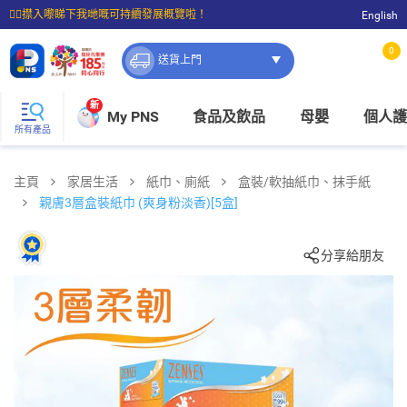
☝🏼㩒入嚟睇下我哋嘅可持續發展概覽啦！
English
⭐購物滿$399即享免費送貨；滿$100即可免費店取。
0
送貨上門
新
My PNS
食品及飲品
母嬰
個人護
所有產品
主頁
家居生活
紙巾、廁紙
盒裝/軟抽紙巾、抹手紙
親膚3層盒裝紙巾 (爽身粉淡香)[5盒]
分享給朋友