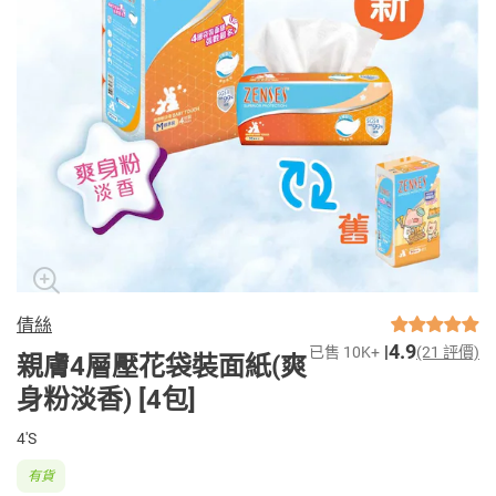
倩絲
4.9
已售 10K+
(21 評價)
親膚4層壓花袋裝面紙(爽
身粉淡香) [4包]
4'S
有貨