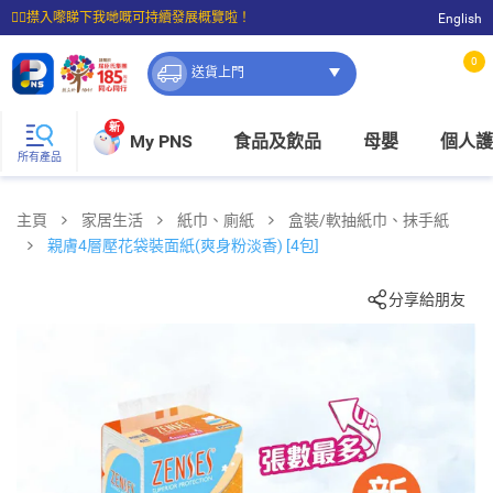
☝🏼㩒入嚟睇下我哋嘅可持續發展概覽啦！
English
⭐購物滿$399即享免費送貨；滿$100即可免費店取。
0
送貨上門
新
My PNS
食品及飲品
母嬰
個人護
所有產品
主頁
家居生活
紙巾、廁紙
盒裝/軟抽紙巾、抹手紙
親膚4層壓花袋裝面紙(爽身粉淡香) [4包]
分享給朋友