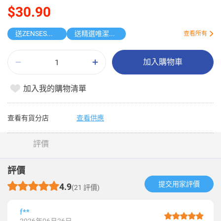
$30.90
送ZENSES迷你鎖匙扣相機
送精選唯潔雅原箱紙品
查看所有
加入購物車
加入我的購物清單
查看有貨分店
查看供應
評價
評價
提交用家評價​
4.9
(21 評價)
f**