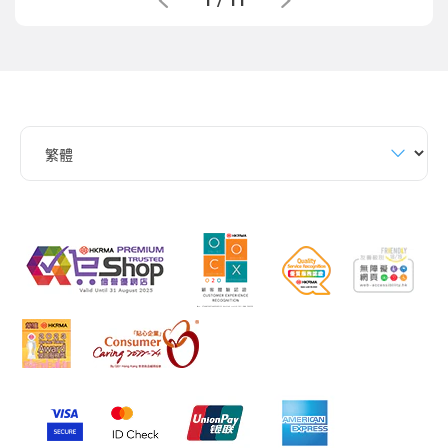
1
/
11