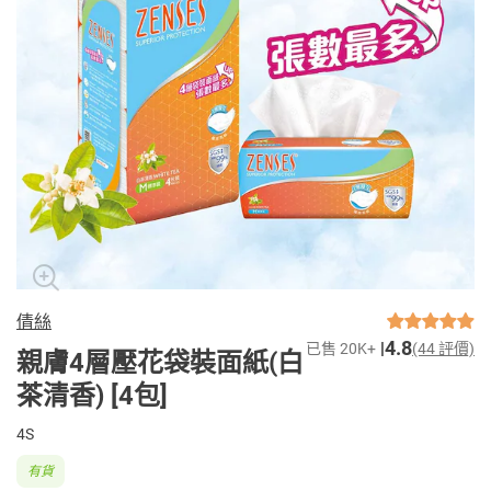
倩絲
4.8
已售 20K+
(44 評價)
親膚4層壓花袋裝面紙(白
茶清香) [4包]
4S
有貨