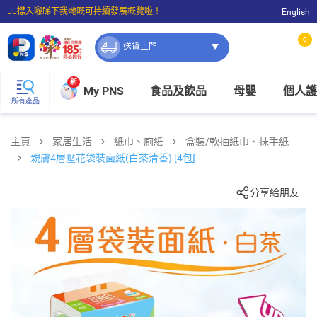
☝🏼㩒入嚟睇下我哋嘅可持續發展概覽啦！
English
⭐購物滿$399即享免費送貨；滿$100即可免費店取。
0
送貨上門
新
My PNS
食品及飲品
母嬰
個人護
所有產品
主頁
家居生活
紙巾、廁紙
盒裝/軟抽紙巾、抹手紙
親膚4層壓花袋裝面紙(白茶清香) [4包]
分享給朋友