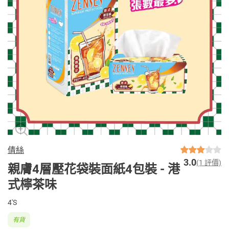
倩絲
3.0
(1 評價)
親膚4層壓花袋裝面紙4包裝 - 港
式檸茶味
4'S
有貨