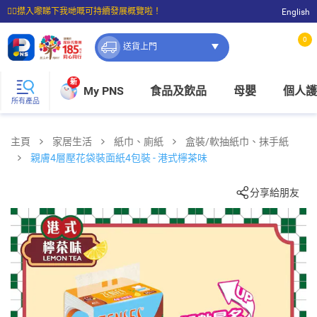
☝🏼㩒入嚟睇下我哋嘅可持續發展概覽啦！
English
⭐購物滿$399即享免費送貨；滿$100即可免費店取。
0
送貨上門
新
My PNS
食品及飲品
母嬰
個人護
所有產品
主頁
家居生活
紙巾、廁紙
盒裝/軟抽紙巾、抹手紙
親膚4層壓花袋裝面紙4包裝 - 港式檸茶味
分享給朋友