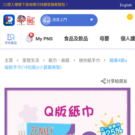
☝🏼㩒入嚟睇下我哋嘅可持續發展概覽啦！
English
⭐購物滿$399即享免費送貨；滿$100即可免費店取。
0
送貨上門
新
My PNS
食品及飲品
母嬰
個人護
所有產品
主頁
家居生活
紙巾、廁紙
迷你紙手巾
親膚4層q
版紙手巾(18包裝)(小蒼蘭香梨)
分享給朋友