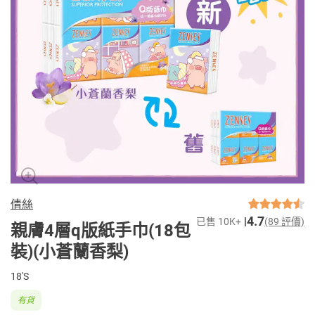
倩絲
4.7
已售 10K+
(89 評價)
親膚4層q版紙手巾(18包
裝)(小蒼蘭香梨)
18'S
有貨