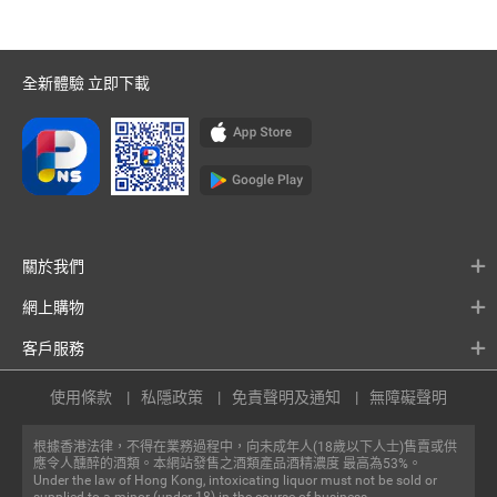
全新體驗 立即下載
關於我們
網上購物
客戶服務
使用條款
私隱政策
免責聲明及通知
無障礙聲明
根據香港法律，不得在業務過程中，向未成年人(18歲以下人士)售賣或供
應令人醺醉的酒類。本網站發售之酒類產品酒精濃度 最高為53%。
Under the law of Hong Kong, intoxicating liquor must not be sold or