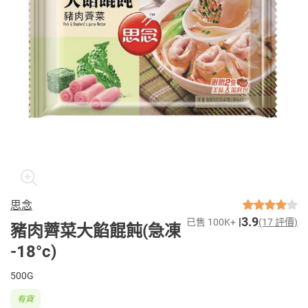
思念
3.9
已售 100K+
(17 評價)
豬肉薺菜大餡餛飩(急凍
-18°c)
500G
有貨