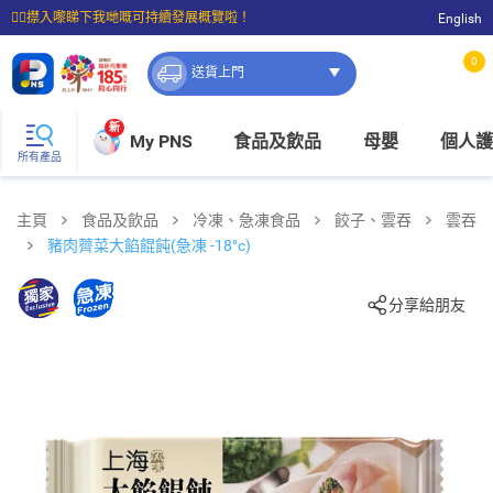
☝🏼㩒入嚟睇下我哋嘅可持續發展概覽啦！
English
⭐購物滿$399即享免費送貨；滿$100即可免費店取。
0
送貨上門
新
My PNS
食品及飲品
母嬰
個人護
所有產品
主頁
食品及飲品
冷凍、急凍食品
餃子、雲吞
雲吞
豬肉薺菜大餡餛飩(急凍 -18°c)
分享給朋友