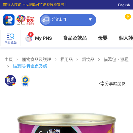
☝🏼㩒入嚟睇下我哋嘅可持續發展概覽啦！
English
⭐購物滿$399即享免費送貨；滿$100即可免費店取。
0
送貨上門
新
My PNS
食品及飲品
母嬰
個人護
所有產品
主頁
寵物食品及護理
貓用品
貓食品
貓湯包、濕糧
貓濕糧-吞拿魚及蝦
分享給朋友