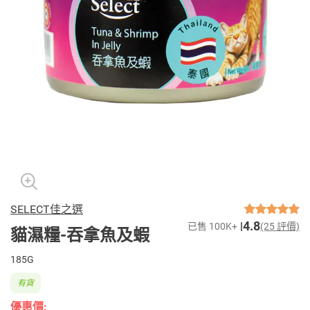
SELECT佳之選
4.8
已售 100K+
(25 評價)
貓濕糧-吞拿魚及蝦
185G
有貨
優惠價: