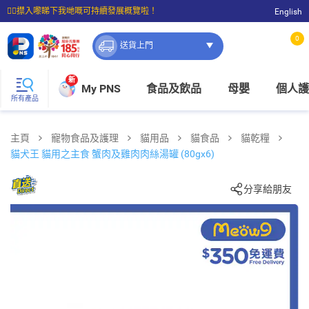
☝🏼㩒入嚟睇下我哋嘅可持續發展概覽啦！
English
⭐購物滿$399即享免費送貨；滿$100即可免費店取。
0
送貨上門
新
My PNS
食品及飲品
母嬰
個人護
所有產品
主頁
寵物食品及護理
貓用品
貓食品
貓乾糧
貓犬王 貓用之主食 蟹肉及雞肉肉絲湯罐 (80gx6)
分享給朋友