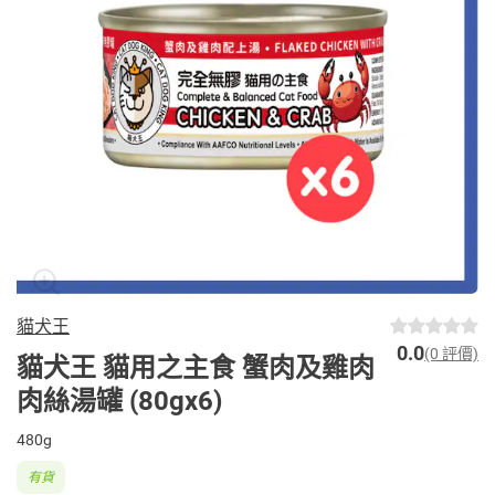
貓犬王
0.0
(0 評價)
貓犬王 貓用之主食 蟹肉及雞肉
肉絲湯罐 (80gx6)
480g
有貨