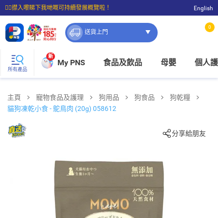
☝🏼㩒入嚟睇下我哋嘅可持續發展概覽啦！
English
⭐購物滿$399即享免費送貨；滿$100即可免費店取。
0
送貨上門
新
My PNS
食品及飲品
母嬰
個人護
所有產品
主頁
寵物食品及護理
狗用品
狗食品
狗乾糧
貓狗凍乾小食 - 鴕鳥肉 (20g) 058612
分享給朋友