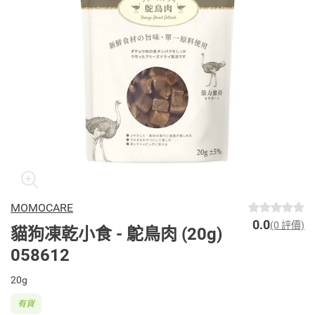
MOMOCARE
0.0
(0 評價)
貓狗凍乾小食 - 鴕鳥肉 (20g)
058612
20g
有貨