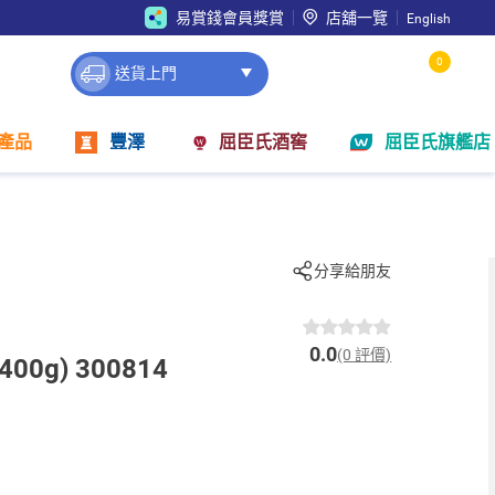
易賞錢會員獎賞
店舖一覽
English
0
送貨上門
產品
豐澤
屈臣氏酒窖
屈臣氏旗艦店
分享給朋友
0.0
(0 評價)
0g) 300814