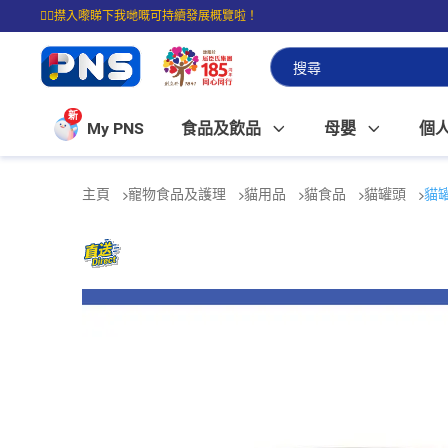
☝🏼㩒入嚟睇下我哋嘅可持續發展概覽啦！
⭐購物滿$399即享免費送貨；滿$100即可免費店取。
新
My PNS
食品及飲品
母嬰
個
主頁
寵物食品及護理
貓用品
貓食品
貓罐頭
貓罐