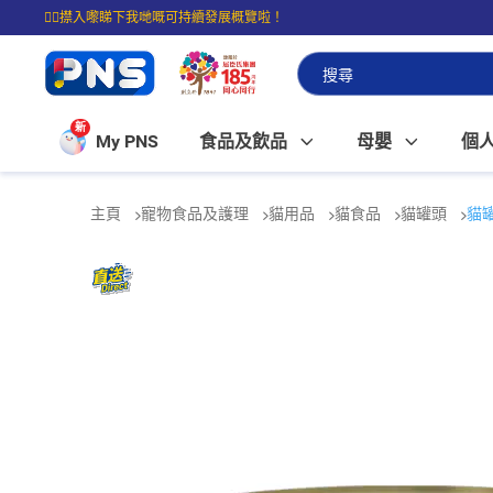
☝🏼㩒入嚟睇下我哋嘅可持續發展概覽啦！
⭐購物滿$399即享免費送貨；滿$100即可免費店取。
新
My PNS
食品及飲品
母嬰
個
主頁
寵物食品及護理
貓用品
貓食品
貓罐頭
貓罐頭