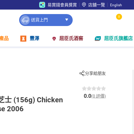
易賞錢會員獎賞
店舖一覽
English
0
送貨上門
產品
豐澤
屈臣氏酒窖
屈臣氏旗艦店
分享給朋友
0.0
(0 評價)
 (156g) Chicken
se 2006