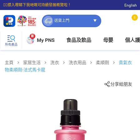
☝🏼㩒入嚟睇下我哋嘅可持續發展概覽啦！
English
⭐購物滿$399即享免費送貨；滿$100即可免費店取。
0
送貨上門
新
My PNS
食品及飲品
母嬰
個人護
所有產品
主頁
家居生活
洗衣
洗衣用品
柔順劑
貴氣衣
物柔順劑-法式馬卡龍
分享給朋友