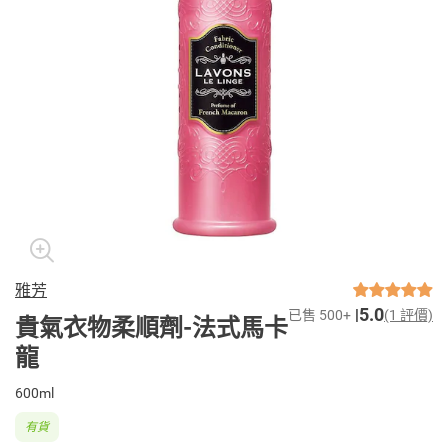
雅芳
5.0
已售 500+
(1 評價)
貴氣衣物柔順劑-法式馬卡
龍
600ml
有貨