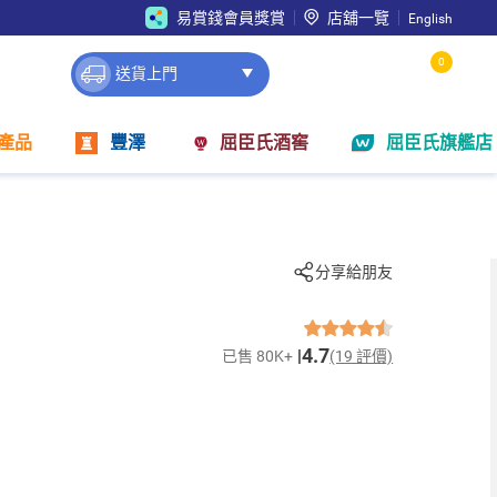
易賞錢會員獎賞
店舖一覽
English
0
送貨上門
產品
豐澤
屈臣氏酒窖
屈臣氏旗艦店
分享給朋友
4.7
已售 80K+
(19 評價)