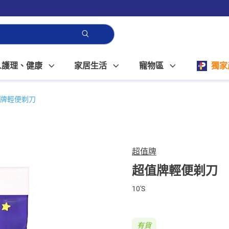
人護理、健康
家居生活
寵物區
獨家
牌輕便剃刀
超值牌
超值牌輕便剃刀
10'S
有貨