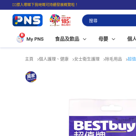
☝🏼㩒入嚟睇下我哋嘅可持續發展概覽啦！
⭐購物滿$399即享免費送貨；滿$100即可免費店取。
新
My PNS
食品及飲品
母嬰
個
主頁
個人護理、健康
女士衛生護理
除毛用品
超值