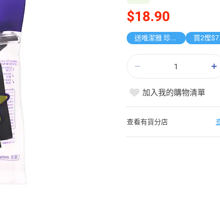
$18.90
送唯潔雅 珍寶紙手巾
買2慳$7
加入我的購物清單
查看有貨分店