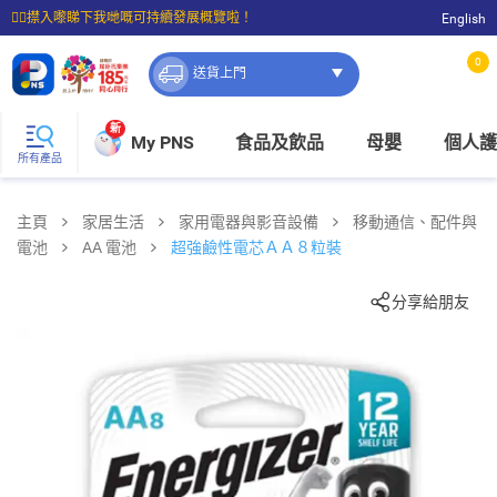
☝🏼㩒入嚟睇下我哋嘅可持續發展概覽啦！
English
⭐購物滿$399即享免費送貨；滿$100即可免費店取。
0
送貨上門
新
My PNS
食品及飲品
母嬰
個人護
所有產品
主頁
家居生活
家用電器與影音設備
移動通信、配件與
電池
AA 電池
超強鹼性電芯ＡＡ８粒裝
分享給朋友