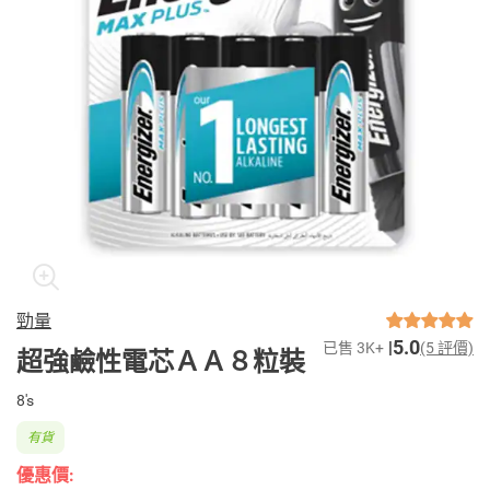
勁量
5.0
已售 3K+
(5 評價)
超強鹼性電芯ＡＡ８粒裝
8's
有貨
優惠價: