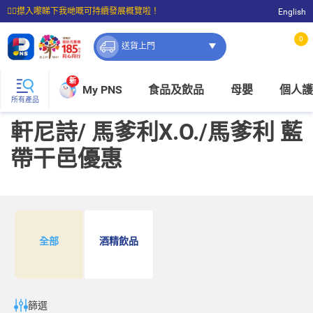
☝🏼㩒入嚟睇下我哋嘅可持續發展概覽啦！
English
⭐購物滿$399即享免費送貨；滿$100即可免費店取。
0
送貨上門
新
My PNS
食品及飲品
母嬰
個人護
所有產品
軒尼詩/ 馬爹利X.O./馬爹利 藍
帶干邑優惠
全部
酒精飲品
篩選