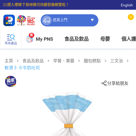
☝🏼㩒入嚟睇下我哋嘅可持續發展概覽啦！
English
⭐購物滿$399即享免費送貨；滿$100即可免費店取。
0
送貨上門
新
My PNS
食品及飲品
母嬰
個人護
所有產品
主頁
食品及飲品
早餐、果醬
麵包糕點
三文治
軟滑３.６牛奶吐司
分享給朋友