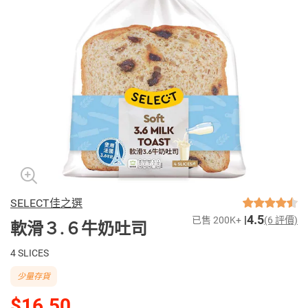
SELECT佳之選
4.5
已售 200K+
(6 評價)
軟滑３.６牛奶吐司
4 SLICES
少量存貨
$16.50