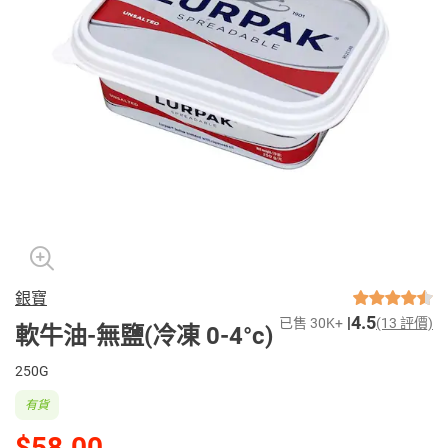
銀寶
4.5
已售 30K+
(13 評價)
軟牛油-無鹽(冷凍 0-4°c)
250G
有貨
$58.00