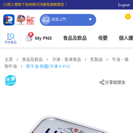
☝🏼㩒入嚟睇下我哋嘅可持續發展概覽啦！
English
⭐購物滿$399即享免費送貨；滿$100即可免費店取。
0
送貨上門
新
My PNS
食品及飲品
母嬰
個人護
所有產品
主頁
食品及飲品
冷凍、急凍食品
乳製品
牛油、植
物牛油
軟牛油-無鹽(冷凍 0-4°c)
分享給朋友