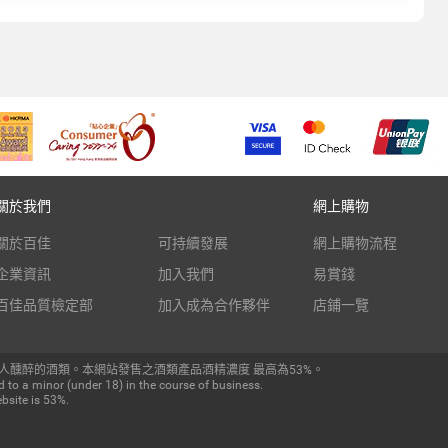
關於我們
網上購物
關於百佳
可持續發展
網上購物流程
企業資訊
加入我們
易賞錢
百佳品質檢定部
加入成為合作夥伴
店鋪一覽
人醺醉的酒類。本網站發售之酒類產品酒精濃度 最高為53%。
 to a minor (under 18) in the course of business.
bsite is 53%.