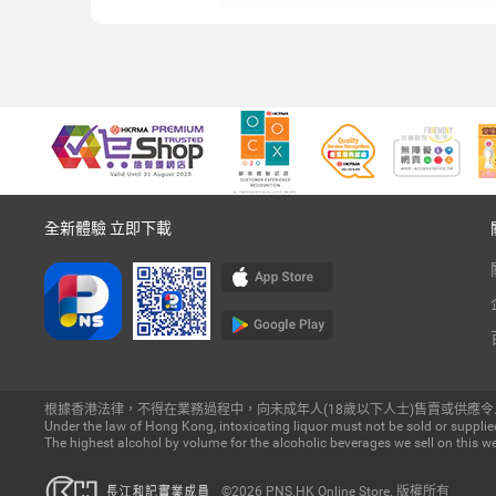
全新體驗 立即下載
根據香港法律，不得在業務過程中，向未成年人(18歲以下人士)售賣或供應令
Under the law of Hong Kong, intoxicating liquor must not be sold or supplied
The highest alcohol by volume for the alcoholic beverages we sell on this we
©2026 PNS.HK Online Store. 版權所有