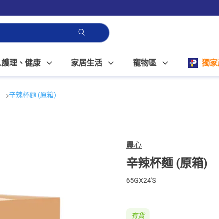
人護理、健康
家居生活
寵物區
獨家
麵
辛辣杯麵 (原箱)
農心
辛辣杯麵 (原箱)
65GX24'S
有貨