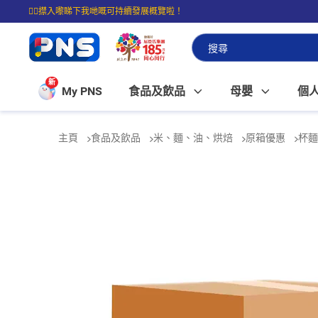
☝🏼㩒入嚟睇下我哋嘅可持續發展概覽啦！
⭐購物滿$399即享免費送貨；滿$100即可免費店取。
新
My PNS
食品及飲品
母嬰
個
主頁
食品及飲品
米、麵、油、烘焙
原箱優惠
杯