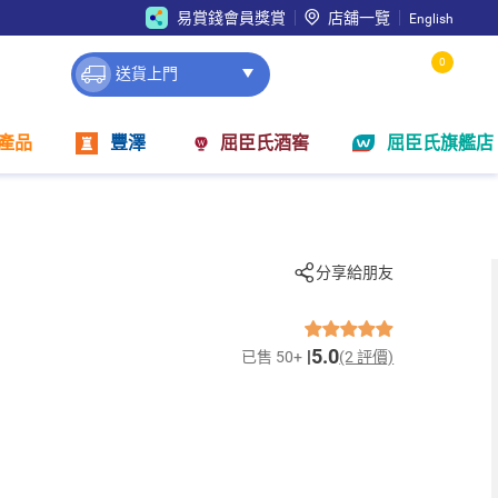
易賞錢會員獎賞
店舖一覽
English
0
送貨上門
產品
豐澤
屈臣氏酒窖
屈臣氏旗艦店
分享給朋友
5.0
已售 50+
(2 評價)