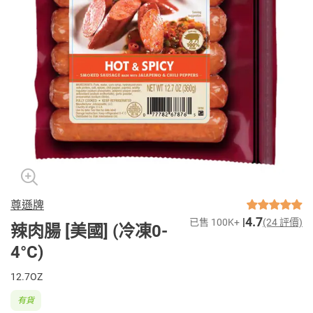
尊遜牌
4.7
已售 100K+
(24 評價)
辣肉腸 [美國] (冷凍0-
4°C)
12.7OZ
有貨