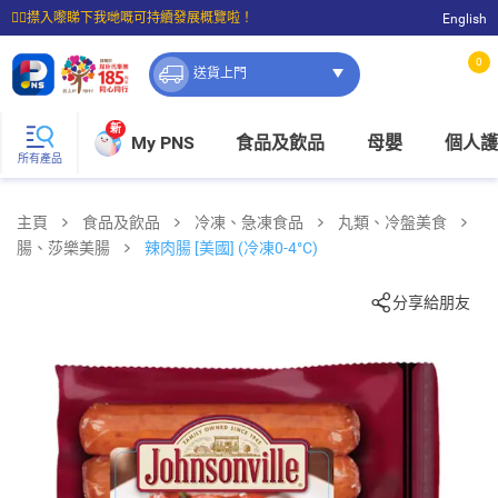
☝🏼㩒入嚟睇下我哋嘅可持續發展概覽啦！
English
⭐購物滿$399即享免費送貨；滿$100即可免費店取。
0
送貨上門
新
My PNS
食品及飲品
母嬰
個人護
所有產品
主頁
食品及飲品
冷凍、急凍食品
丸類、冷盤美食
腸、莎樂美腸
辣肉腸 [美國] (冷凍0-4°C)
分享給朋友