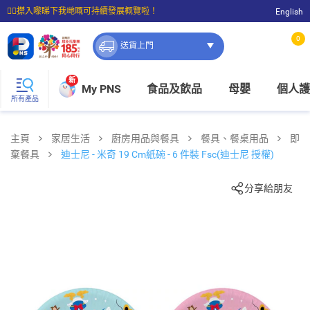
☝🏼㩒入嚟睇下我哋嘅可持續發展概覽啦！
English
⭐購物滿$399即享免費送貨；滿$100即可免費店取。
0
送貨上門
新
My PNS
食品及飲品
母嬰
個人護
所有產品
主頁
家居生活
廚房用品與餐具
餐具、餐桌用品
即
棄餐具
迪士尼 - 米奇 19 Cm紙碗 - 6 件裝 Fsc(迪士尼 授權)
分享給朋友