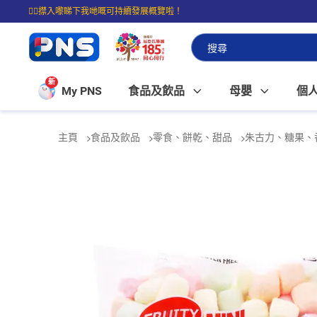
☝🏼㩒入嚟睇下我哋嘅可持續發展概覽啦！
⭐購物滿$399即享免費送貨；滿$100即可免費店取。
新
My PNS
食品及飲品
母嬰
個
主頁
食品及飲品
零食、餅乾、甜品
朱古力、糖果、