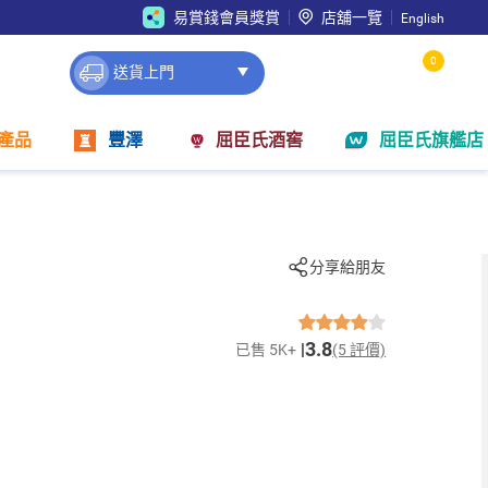
易賞錢會員獎賞
店舖一覽
English
0
送貨上門
產品
豐澤
屈臣氏酒窖
屈臣氏旗艦店
分享給朋友
3.8
已售 5K+
(5 評價)