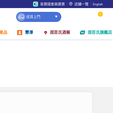
易賞錢會員獎賞
店舖一覽
English
0
送貨上門
產品
豐澤
屈臣氏酒窖
屈臣氏旗艦店