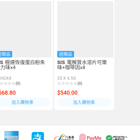
送贈品
送贈品
IS
極速恢復蛋白粉朱
SIS
電解質水溶片可樂
力味x4
味+咖啡因x8
00GX4
20 X 4.5G
(0)
(0)
568.80
$540.00
加入購物車
加入購物車