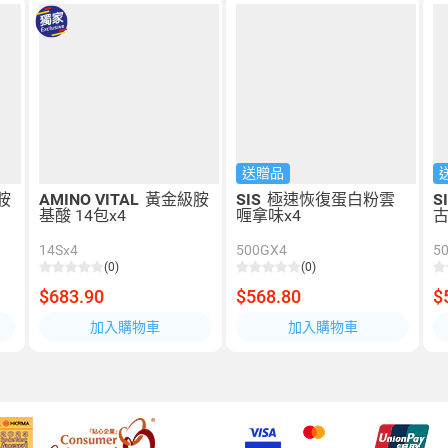
送贈品
胺
AMINO VITAL
黃金級胺
SIS
極速恢復蛋白粉雲
S
基酸 14包x4
喱拿味x4
古
14Sx4
500GX4
5
(0)
(0)
$683.90
$568.80
$
加入購物車
加入購物車