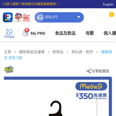
☝🏼㩒入嚟睇下我哋嘅可持續發展概覽啦！
English
⭐購物滿$399即享免費送貨；滿$100即可免費店取。
0
送貨上門
新
My PNS
食品及飲品
母嬰
個人護
所有產品
主頁
寵物食品及護理
狗用品
狗玩具、配件
運動雨
衣 杏色 3號
分享給朋友