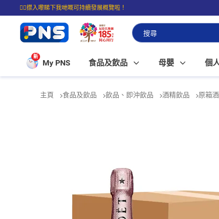
☝🏼㩒入嚟睇下我哋嘅可持續發展概覽啦！
⭐購物滿$399即享免費送貨；滿$100即可免費店取。
新
My PNS
食品及飲品
母嬰
個
主頁
食品及飲品
飲品、即沖飲品
酒精飲品
原箱