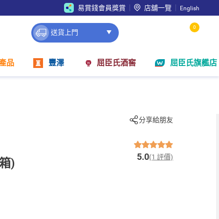
易賞錢會員獎賞
店舖一覽
English
0
送貨上門
產品
豐澤
屈臣氏酒窖
屈臣氏旗艦店
分享給朋友
5.0
(1 評價)
箱)