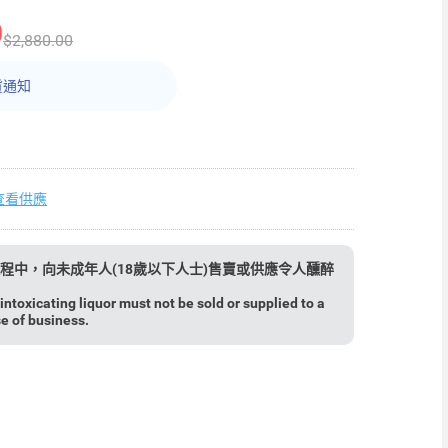
0
$2,880.00
貨通知
查看供應
程中，向未成年人(18歲以下人士)售賣或供應令人醺醉
ntoxicating liquor must not be sold or supplied to a
se of business.