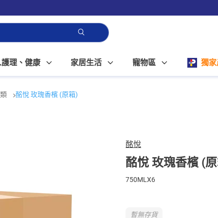
人護理、健康
家居生活
寵物區
獨家
酒類
酩悅 玫瑰香檳 (原箱)
酩悅
酩悅 玫瑰香檳 (原
750MLX6
暫無存貨