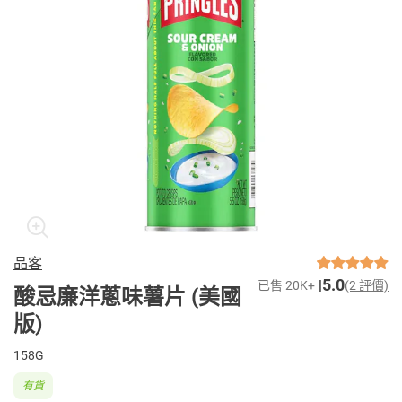
品客
5.0
已售 20K+
(2 評價)
酸忌廉洋蔥味薯片 (美國
版)
158G
有貨