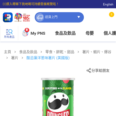
☝🏼㩒入嚟睇下我哋嘅可持續發展概覽啦！
English
⭐購物滿$399即享免費送貨；滿$100即可免費店取。
0
送貨上門
新
My PNS
食品及飲品
母嬰
個人護
所有產品
主頁
食品及飲品
零食、餅乾、甜品
薯片、蝦片、爆谷
薯片
酸忌廉洋蔥味薯片 (美國版)
分享給朋友