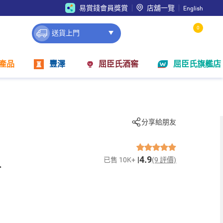
易賞錢會員獎賞
店舖一覽
English
0
送貨上門
產品
豐澤
屈臣氏酒窖
屈臣氏旗艦店
分享給朋友
4.9
已售 10K+
(9 評價)
料