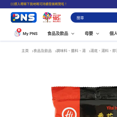
☝🏼㩒入嚟睇下我哋嘅可持續發展概覽啦！
⭐購物滿$399即享免費送貨；滿$100即可免費店取。
新
My PNS
食品及飲品
母嬰
個
主頁
食品及飲品
調味料、醬料、湯
湯底、湯料、即