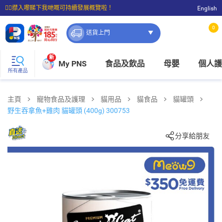
☝🏼㩒入嚟睇下我哋嘅可持續發展概覽啦！
English
⭐購物滿$399即享免費送貨；滿$100即可免費店取。
0
送貨上門
新
My PNS
食品及飲品
母嬰
個人護
所有產品
主頁
寵物食品及護理
貓用品
貓食品
貓罐頭
野生吞拿魚+雞肉 貓罐頭 (400g) 300753
分享給朋友