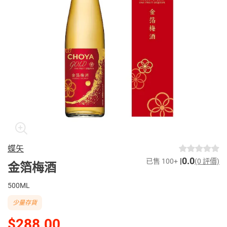
蝶矢
0.0
已售 100+
(0 評價)
金箔梅酒
500ML
少量存貨
$288.00