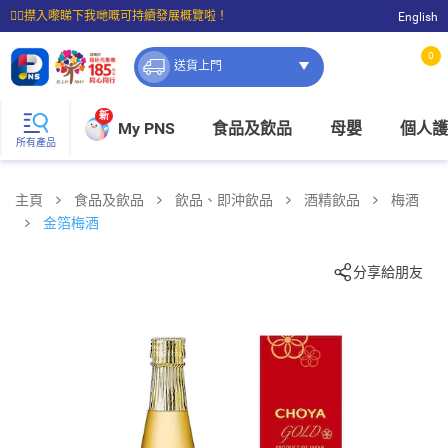
☝🏼㩒入嚟睇下我哋嘅可持續發展概覽啦！
English
⭐購物滿$399即享免費送貨；滿$100即可免費店取。
0
送貨上門
新
My PNS
食品及飲品
母嬰
個人護
所有產品
主頁
食品及飲品
飲品、即沖飲品
酒精飲品
梅酒
金箔梅酒
分享給朋友