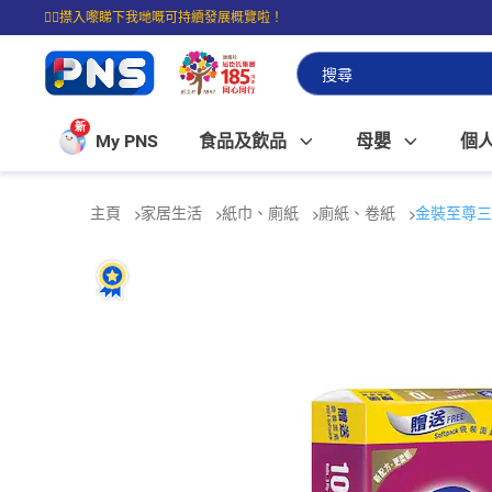
☝🏼㩒入嚟睇下我哋嘅可持續發展概覽啦！
⭐購物滿$399即享免費送貨；滿$100即可免費店取。
新
My PNS
食品及飲品
母嬰
個
主頁
家居生活
紙巾、廁紙
廁紙、卷紙
金裝至尊三