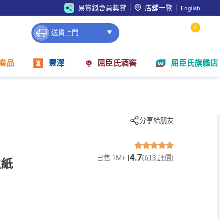
易賞錢會員獎賞
店舖一覽
English
0
送貨上門
產品
豐澤
屈臣氏酒窖
屈臣氏旗艦店
分享給朋友
4.7
已售 1M+
(613 評價)
生紙