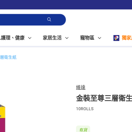
人護理、健康
家居生活
寵物區
獨家
層衛生紙
維達
金裝至尊三層衛
10ROLLS
有貨