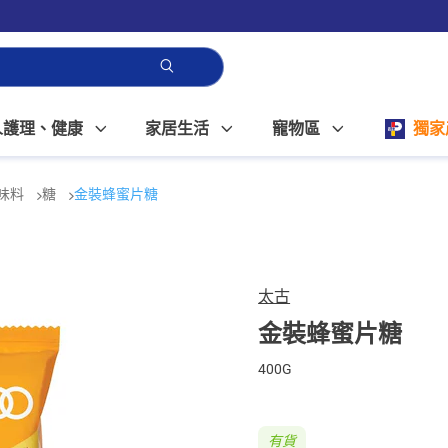
人護理、健康
家居生活
寵物區
獨家
味料
糖
金裝蜂蜜片糖
太古
金裝蜂蜜片糖
400G
有貨