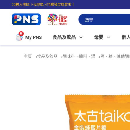
☝🏼㩒入嚟睇下我哋嘅可持續發展概覽啦！
⭐購物滿$399即享免費送貨；滿$100即可免費店取。
新
My PNS
食品及飲品
母嬰
個
主頁
食品及飲品
調味料、醬料、湯
鹽、糖、其他調