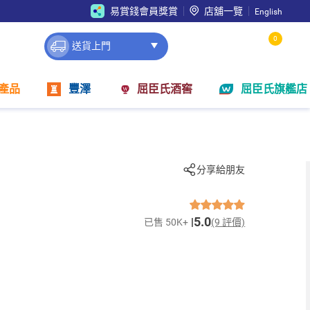
易賞錢會員獎賞
店舖一覽
English
0
送貨上門
產品
豐澤
屈臣氏酒窖
屈臣氏旗艦店
分享給朋友
5.0
已售 50K+
(9 評價)