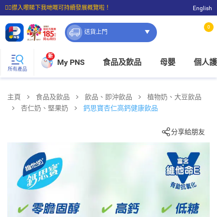
☝🏼㩒入嚟睇下我哋嘅可持續發展概覽啦！
English
⭐購物滿$399即享免費送貨；滿$100即可免費店取。
0
送貨上門
新
My PNS
食品及飲品
母嬰
個人護
所有產品
主頁
食品及飲品
飲品、即沖飲品
植物奶、大豆飲品
杏仁奶、堅果奶
鈣思寶杏仁高鈣健康飲品
分享給朋友