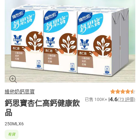
維他奶鈣思寶
4.6
已售 100K+
(73 評價)
鈣思寶杏仁高鈣健康飲
品
250MLX6
有貨