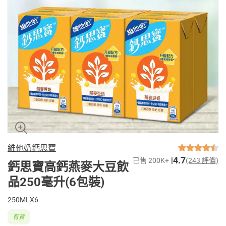
維他奶鈣思寶
4.7
已售 200K+
(243 評價)
鈣思寶高鈣燕麥大豆飲
品250毫升(6包裝)
250MLX6
有貨