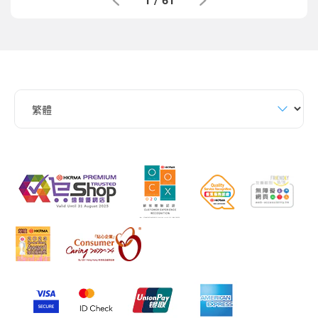
1
/
61