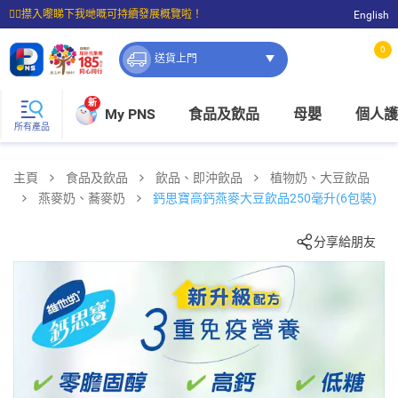
☝🏼㩒入嚟睇下我哋嘅可持續發展概覽啦！
English
⭐購物滿$399即享免費送貨；滿$100即可免費店取。
0
送貨上門
新
My PNS
食品及飲品
母嬰
個人護
所有產品
主頁
食品及飲品
飲品、即沖飲品
植物奶、大豆飲品
燕麥奶、蕎麥奶
鈣思寶高鈣燕麥大豆飲品250毫升(6包裝)
分享給朋友