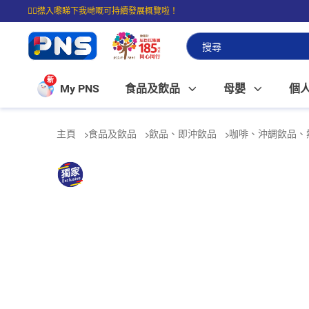
☝🏼㩒入嚟睇下我哋嘅可持續發展概覽啦！
⭐購物滿$399即享免費送貨；滿$100即可免費店取。
新
My PNS
食品及飲品
母嬰
個
主頁
食品及飲品
飲品、即沖飲品
咖啡、沖調飲品、