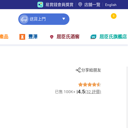
易賞錢會員獎賞
店舖一覽
English
0
送貨上門
產品
豐澤
屈臣氏酒窖
屈臣氏旗艦店
分享給朋友
4.5
已售 100K+
(32 評價)