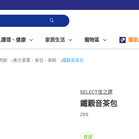
人護理、健康
家居生活
寵物區
獨家
熱飲
東方茶葉、茶包、茶粉
鐵觀音茶包
SELECT佳之選
鐵觀音茶包
25'S
有貨