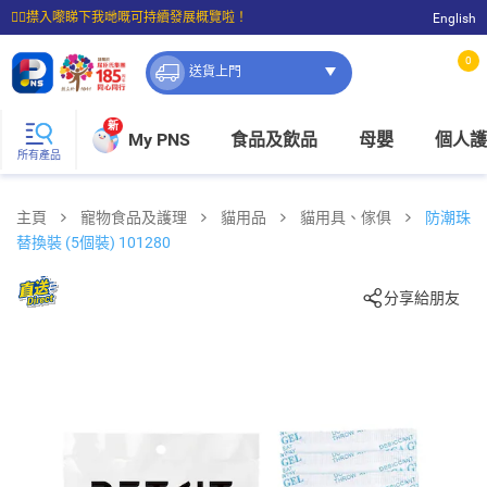
☝🏼㩒入嚟睇下我哋嘅可持續發展概覽啦！
English
⭐購物滿$399即享免費送貨；滿$100即可免費店取。
0
送貨上門
新
My PNS
食品及飲品
母嬰
個人護
所有產品
主頁
寵物食品及護理
貓用品
貓用具、傢俱
防潮珠
替換裝 (5個裝) 101280
分享給朋友