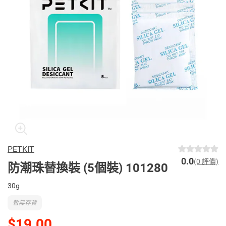
PETKIT
0.0
(0 評價)
防潮珠替換裝 (5個裝) 101280
30g
暫無存貨
$19.00