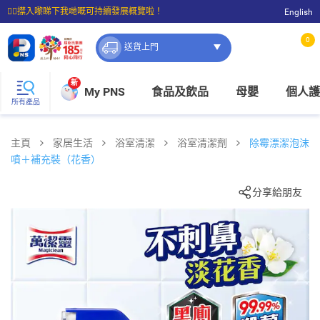
☝🏼㩒入嚟睇下我哋嘅可持續發展概覽啦！
English
⭐購物滿$399即享免費送貨；滿$100即可免費店取。
0
送貨上門
新
My PNS
食品及飲品
母嬰
個人護
所有產品
主頁
家居生活
浴室清潔
浴室清潔劑
除霉漂潔泡沫
噴＋補充裝（花香）
分享給朋友