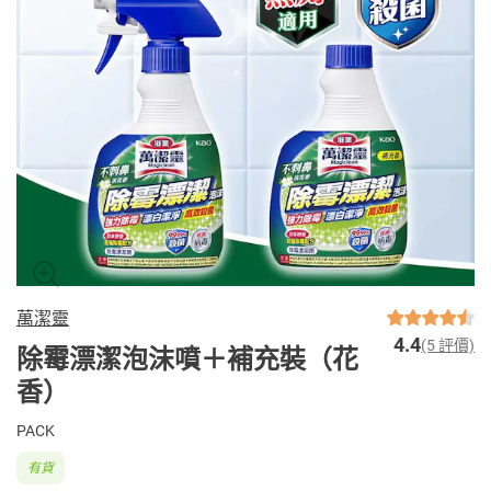
萬潔靈
4.4
(5 評價)
除霉漂潔泡沫噴＋補充裝（花
香）
PACK
有貨