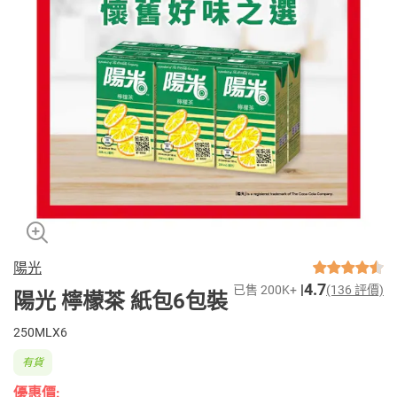
陽光
4.7
已售 200K+
(136 評價)
陽光 檸檬茶 紙包6包裝
250MLX6
有貨
優惠價: