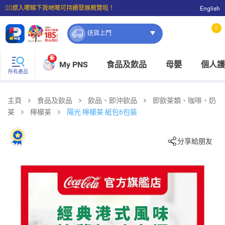
☝🏼㩒入嚟睇下我哋嘅可持續發展概覽啦！
English
⭐購物滿$399即享免費送貨；滿$100即可免費店取。
0
送貨上門
新
My PNS
食品及飲品
母嬰
個人護
所有產品
主頁
食品及飲品
飲品、即沖飲品
即飲茶類、咖啡、奶
茶
檸檬茶
陽光 檸檬茶 紙包6包裝
分享給朋友