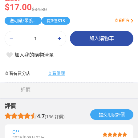
$17.00
$34.80
送可樂/零系可樂/雪碧1.25L
買3慳$18
查看所有
加入購物車
加入我的購物清單
查看有貨分店
查看供應
評價
評價
提交用家評價​
4.7
(136 評價)
C**
2026年08月02日